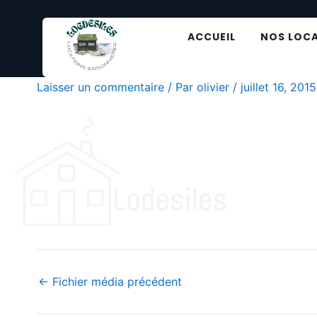
Aller
au
ACCUEIL
NOS LOC
contenu
logo1
Laisser un commentaire
/ Par
olivier
/
juillet 16, 2015
←
Fichier média précédent