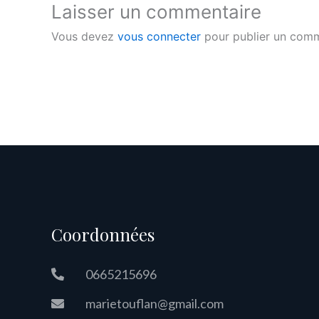
Laisser un commentaire
Vous devez
vous connecter
pour publier un comm
Coordonnées
0665215696
marietouflan@gmail.com