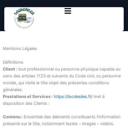
Aller
au
contenu
Mentions Légales
Définitions
Client :
tout professionnel ou personne physique capable au
sens des articles 1123 et suivants du Code civil, ou personne
morale, qui visite le Site objet des présentes conditions
générales.
Prestations et Services :
https://locdesiles.fr/
met à
disposition des Clients :
Contenu :
Ensemble des éléments constituants l’information
présente sur le Site, notamment textes – images – vidéos.