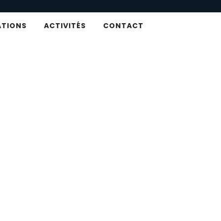
ATIONS
ACTIVITÉS
CONTACT
 à Roscanvel dans le Finistère en Br