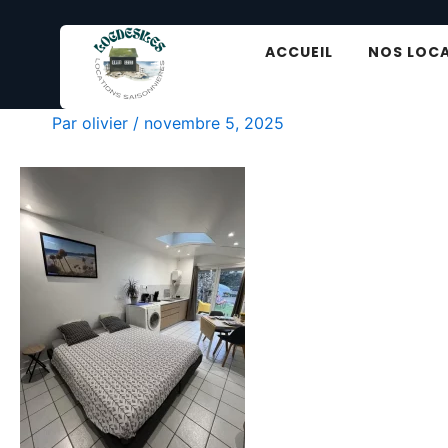
Aller
au
ACCUEIL
NOS LOC
contenu
Le Studio - location de vacances
Par
olivier
/
novembre 5, 2025