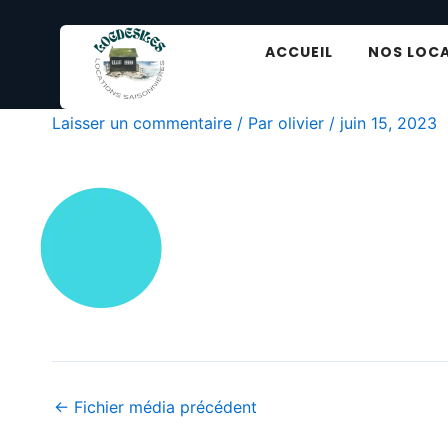
Aller
au
ACCUEIL
NOS LOC
contenu
Ellipse-23.png
Laisser un commentaire
/ Par
olivier
/
juin 15, 2023
←
Fichier média précédent