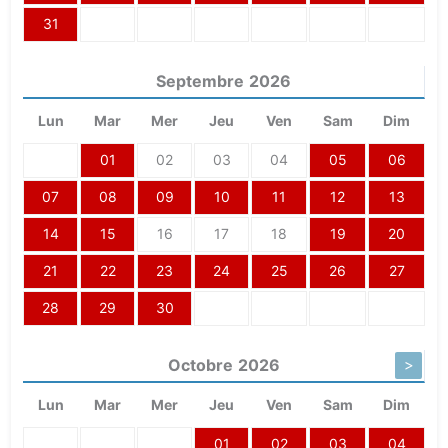
31
Septembre
2026
Lun
Mar
Mer
Jeu
Ven
Sam
Dim
01
02
03
04
05
06
07
08
09
10
11
12
13
14
15
16
17
18
19
20
21
22
23
24
25
26
27
28
29
30
Octobre
2026
>
Lun
Mar
Mer
Jeu
Ven
Sam
Dim
01
02
03
04