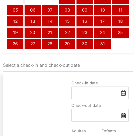
05
06
07
08
09
10
11
12
13
14
15
16
17
18
19
20
21
22
23
24
25
26
27
28
29
30
31
Select a check-in and check-out date
Check-in date
Check-out date
Adultes
Enfants